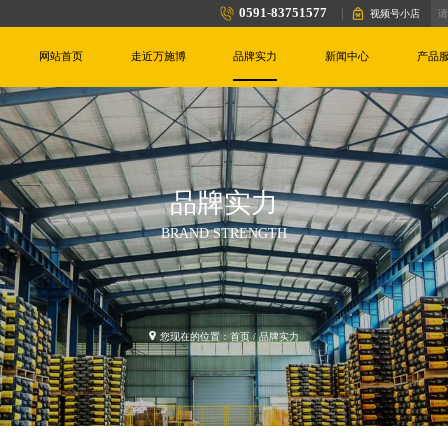
0591-83751577
视频号小店
网站首页
走近万施博
品牌实力
新闻中心
产品
品牌实力
BRAND STRENGTH
您现在的位置：
首页
/ 品牌实力