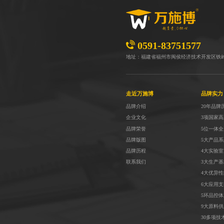
0591-83751577
地址：福建省福州市闽侯经济技术开发区铁
走近万施博
品牌实力
品牌介绍
20年品牌
企业文化
3项国家
品牌荣誉
5位一体
品牌版图
5大产品系
品牌历程
4大实验室
联系我们
3大生产基
4大优异性
6大应用
5环品控体
9大原料供
30多项技