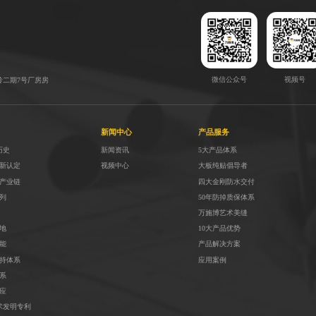
微信公众号
视频号
岭二期7号厂房房
新闻中心
产品服务
历史
新闻资讯
5大产品体系
高新认定
视频中心
大板纯贴倡导者
全产业链
四大金刚防水交付
列
50年防掉质保体系
万施博艺术美缝
地
10大产品优势
能
产品解决方案
支持体系
应用案例
系
应
术发明专利