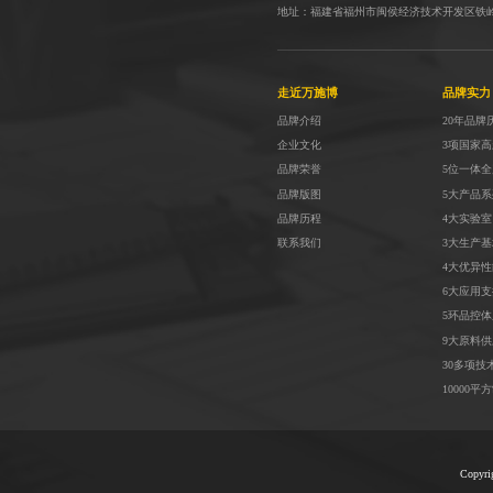
地址：福建省福州市闽侯经济技术开发区铁
走近万施博
品牌实力
品牌介绍
20年品牌
企业文化
3项国家
品牌荣誉
5位一体
品牌版图
5大产品系
品牌历程
4大实验室
联系我们
3大生产基
4大优异性
6大应用
5环品控体
9大原料供
30多项技
10000平
Copyr