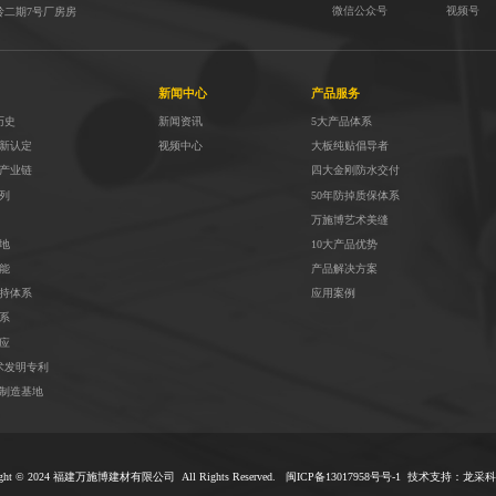
微信公众号
视频号
岭二期7号厂房房
新闻中心
产品服务
历史
新闻资讯
5大产品体系
高新认定
视频中心
大板纯贴倡导者
全产业链
四大金刚防水交付
列
50年防掉质保体系
万施博艺术美缝
地
10大产品优势
能
产品解决方案
支持体系
应用案例
系
应
术发明专利
方制造基地
ight © 2024 福建万施博建材有限公司 All Rights Reserved. 闽
ICP备13017958号号-1
技术支持：
龙采科