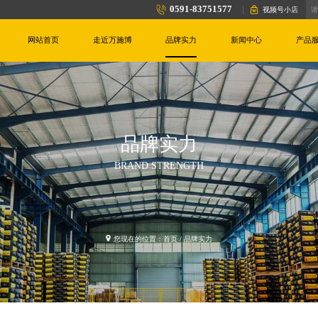
0591-83751577
视频号小店
网站首页
走近万施博
品牌实力
新闻中心
产品
品牌实力
BRAND STRENGTH
您现在的位置：
首页
/ 品牌实力