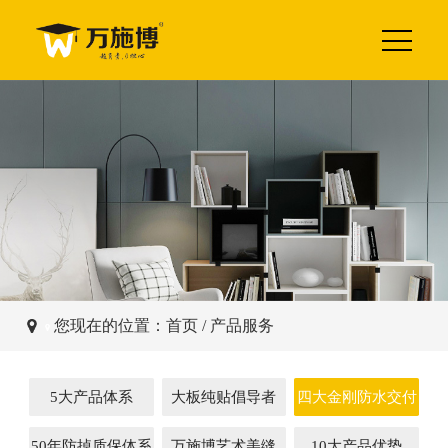
您现在的位置：
首页
/
产品服务
5大产品体系
大板纯贴倡导者
四大金刚防水交付
50年防掉质保体系
万施博艺术美缝
10大产品优势